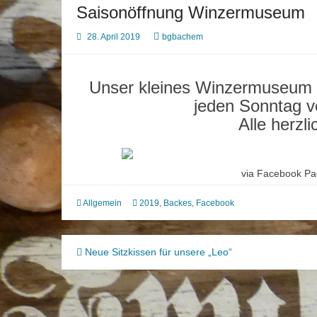
Saisonöffnung Winzermuseum
28. April 2019
bgbachem
Unser kleines Winzermuseum ö
jeden Sonntag v
Alle herzl
via Facebook Pag
Allgemein
2019
,
Backes
,
Facebook
Beitragsnavigation
Neue Sitzkissen für unsere „Leo“