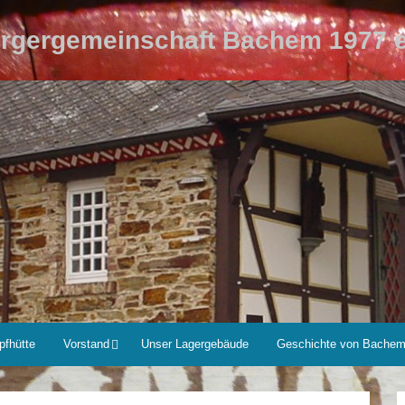
rgergemeinschaft Bachem 1977 e
pfhütte
Vorstand
Unser Lagergebäude
Geschichte von Bache