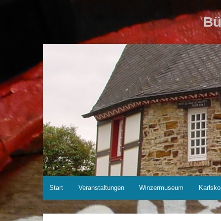
Zum
Inhalt
Bü
springen
Start
Veranstaltungen
Winzermuseum
Karlsko