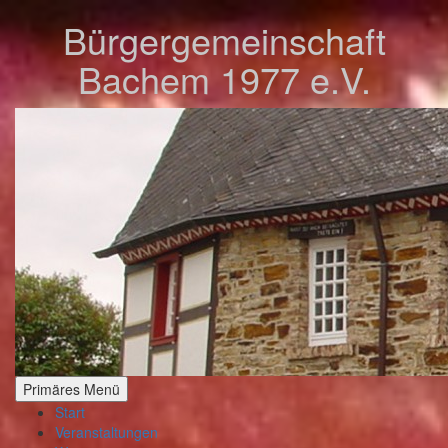
Zum
Bürgergemeinschaft
Inhalt
springen
Bachem 1977 e.V.
Primäres Menü
Start
Veranstaltungen