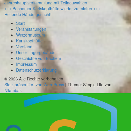
Jahreshauptversammlung mit Teilneuwahlen
+++ Bachemer Karlskopfhütte wieder zu mieten +++
Helfende Hände gesucht!
Start
Veranstaltungen
Winzermuseum
Karlskopfhütte
Vorstand
Unser Lagergebäude
Geschichte von Bachem
Impressum
Datenschutzerklärung
© 2026 Alle Rechte vorbehalten
Stolz präsentiert von WordPress
|
Theme: Simple Life von
Nilambar
.