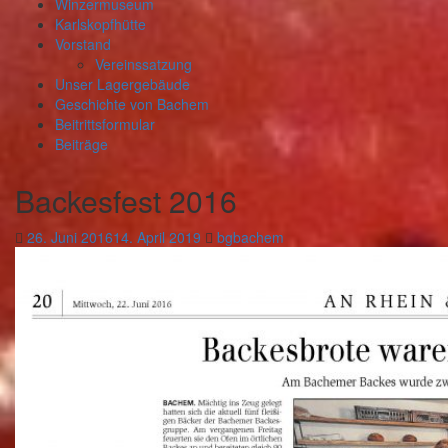
Winzermuseum
Karlskopfhütte
Vorstand
Vereinssatzung
Unser Lagergebäude
Geschichte von Bachem
Beitrittsformular
Beiträge
Backesfest 2016
26. Juni 2016
14. April 2019
bgbachem