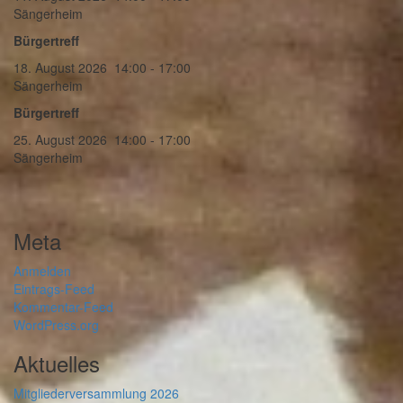
Sängerheim
Bürgertreff
18. August 2026
14:00
-
17:00
Sängerheim
Bürgertreff
25. August 2026
14:00
-
17:00
Sängerheim
Meta
Anmelden
Eintrags-Feed
Kommentar-Feed
WordPress.org
Aktuelles
Mitgliederversammlung 2026