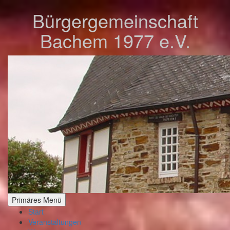
Zum
Bürgergemeinschaft
Inhalt
springen
Bachem 1977 e.V.
Primäres Menü
Start
Veranstaltungen