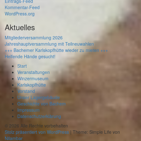
Eintrags-Feed
Kommentar-Feed
WordPress.org
Aktuelles
Mitgliederversammlung 2026
Jahreshauptversammlung mit Teilneuwahlen
+++ Bachemer Karlskopfhütte wieder zu mieten +++
Helfende Hände gesucht!
Start
Veranstaltungen
Winzermuseum
Karlskopfhütte
Vorstand
Unser Lagergebäude
Geschichte von Bachem
Impressum
Datenschutzerklärung
© 2026 Alle Rechte vorbehalten
Stolz präsentiert von WordPress
|
Theme: Simple Life von
Nilambar
.