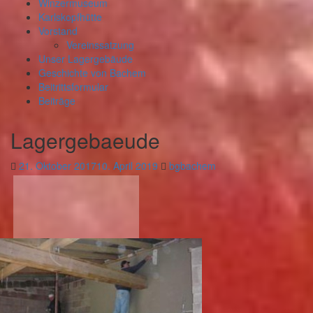
Winzermuseum
Karlskopfhütte
Vorstand
Vereinssatzung
Unser Lagergebäude
Geschichte von Bachem
Beitrittsformular
Beiträge
Lagergebaeude
21. Oktober 2017
10. April 2019
bgbachem