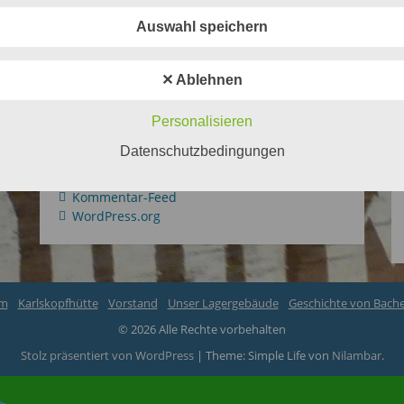
Auswahl speichern
✕ Ablehnen
Personalisieren
Meta
Datenschutzbedingungen
Anmelden
Eintrags-Feed
Kommentar-Feed
WordPress.org
um
Karlskopfhütte
Vorstand
Unser Lagergebäude
Geschichte von Bach
© 2026 Alle Rechte vorbehalten
Stolz präsentiert von WordPress
|
Theme: Simple Life von
Nilambar
.