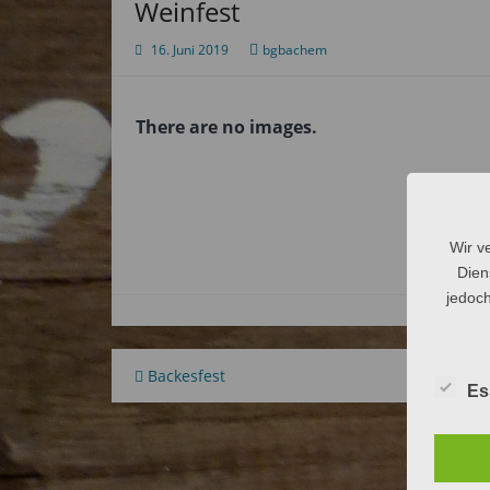
Weinfest
16. Juni 2019
bgbachem
There are no images.
Wir v
Dien
jedoch
Beitragsnavigation
Backesfest
Es