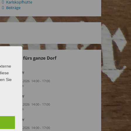
Karlskopfhütte
Beiträge
Kalender fürs ganze Dorf
xterne
diese
Bürgertreff
sen Sie
11. August 2026
14:00
-
17:00
Sängerheim
Bürgertreff
18. August 2026
14:00
-
17:00
Sängerheim
Bürgertreff
25. August 2026
14:00
-
17:00