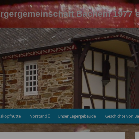
rgergemeinschaft Bachem 1977 e
lskopfhütte
Vorstand
Unser Lagergebäude
Geschichte von B