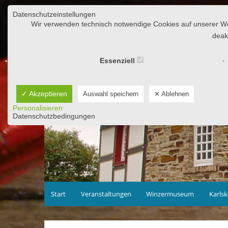
Zum
Datenschutzeinstellungen
Inhalt
Bü
Wir verwenden technisch notwendige Cookies auf unserer Webs
springen
deak
Essenziell
✓ Akzeptieren
Auswahl speichern
✕ Ablehnen
Personalisieren
Datenschutzbedingungen
Start
Veranstaltungen
Winzermuseum
Karls