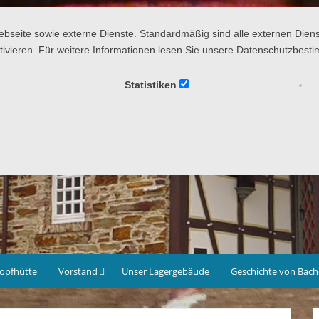
rgergemeinschaft Bachem 1977 e
eite sowie externe Dienste. Standardmäßig sind alle externen Dienste
tivieren. Für weitere Informationen lesen Sie unsere Datenschutzbes
Statistiken
kopfhütte
Vorstand
Unser Lagergebäude
Geschichte von Bac