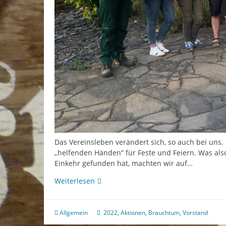
Das Vereinsleben verändert sich, so auch bei uns. 
„helfenden Händen“ für Feste und Feiern. Was also
Einkehr gefunden hat, machten wir auf…
Helfende
Weiterlesen
Hände
gesucht!
Allgemein
2022
,
Aktionen
,
Brauchtum
,
Vorstand