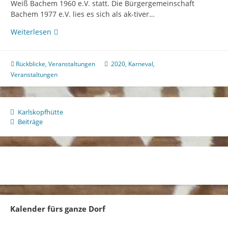
Weiß Bachem 1960 e.V. statt. Die Bürgergemeinschaft
Bachem 1977 e.V. lies es sich als ak-tiver…
„Beste
Weiterlesen
Zugnummer
Karnevalsumzug
2020
Rückblicke
,
Veranstaltungen
2020
,
Karneval
,
Bachem“
Veranstaltungen
Karlskopfhütte
Beiträge
Kalender fürs ganze Dorf