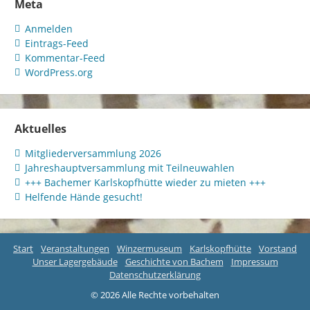
Meta
Anmelden
Eintrags-Feed
Kommentar-Feed
WordPress.org
Aktuelles
Mitgliederversammlung 2026
Jahreshauptversammlung mit Teilneuwahlen
+++ Bachemer Karlskopfhütte wieder zu mieten +++
Helfende Hände gesucht!
Start
Veranstaltungen
Winzermuseum
Karlskopfhütte
Vorstand
Unser Lagergebäude
Geschichte von Bachem
Impressum
Datenschutzerklärung
© 2026 Alle Rechte vorbehalten