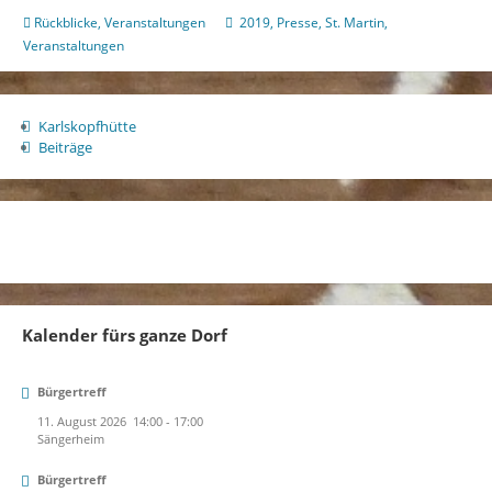
Bachem
Rückblicke
,
Veranstaltungen
2019
,
Presse
,
St. Martin
,
am
Veranstaltungen
Freitag,
08.11.2019
Karlskopfhütte
Beiträge
Kalender fürs ganze Dorf
Bürgertreff
11. August 2026
14:00
-
17:00
Sängerheim
Bürgertreff