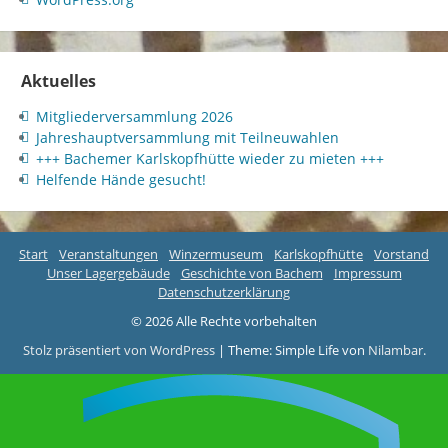
Aktuelles
Mitgliederversammlung 2026
Jahreshauptversammlung mit Teilneuwahlen
+++ Bachemer Karlskopfhütte wieder zu mieten +++
Helfende Hände gesucht!
Start
Veranstaltungen
Winzermuseum
Karlskopfhütte
Vorstand
Unser Lagergebäude
Geschichte von Bachem
Impressum
Datenschutzerklärung
© 2026 Alle Rechte vorbehalten
Stolz präsentiert von WordPress
|
Theme: Simple Life von
Nilambar
.