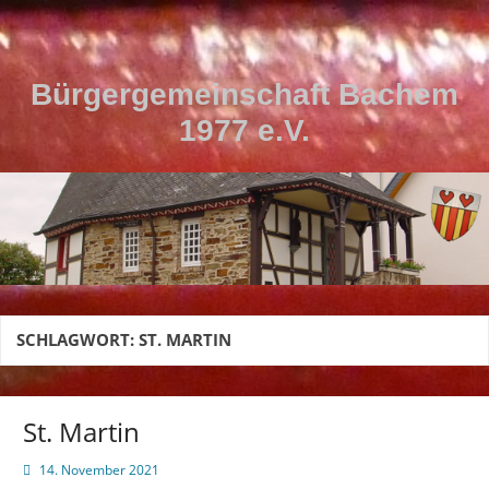
Zum
Inhalt
springen
Bürgergemeinschaft Bachem
1977 e.V.
SCHLAGWORT:
ST. MARTIN
St. Martin
14. November 2021